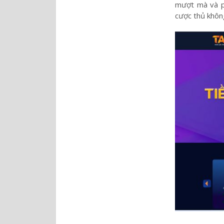
mượt mà và ph
cược thủ không