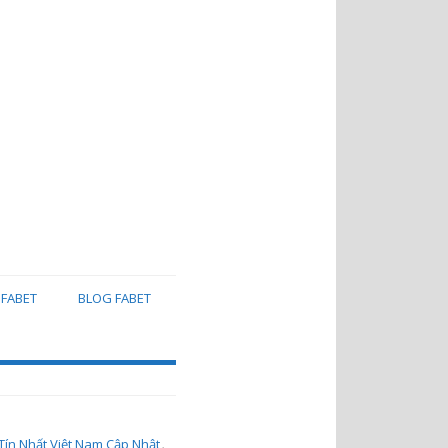
 FABET
BLOG FABET
Tín Nhất Việt Nam Cập Nhật