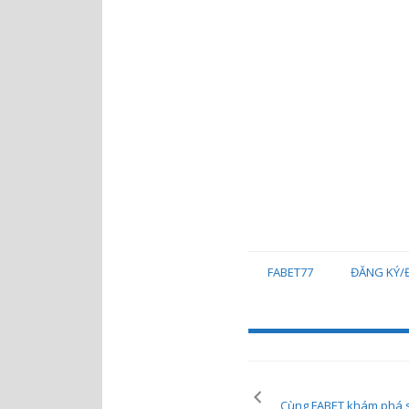
Skip
FABET77
ĐĂNG KÝ/
to
content
Cùng FABET khám phá s