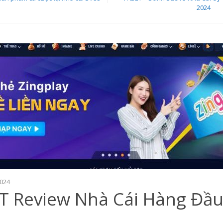
2024
2024
T Review Nhà Cái Hàng Đầu