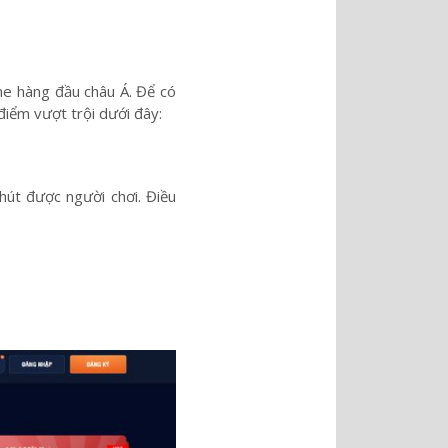
ine hàng đầu châu Á. Để có
điểm vượt trội dưới đây:
hút được người chơi. Điều