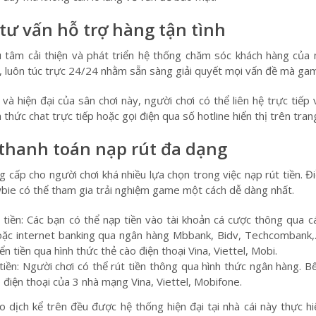
tư vấn hỗ trợ hàng tận tình
 tâm cải thiện và phát triển hệ thống chăm sóc khách hàng của 
, luôn túc trực 24/24 nhằm sẵn sàng giải quyết mọi vấn đề mà gam
n và hiện đại của sân chơi này, người chơi có thể liên hệ trực tiếp
 thức chat trực tiếp hoặc gọi điện qua số hotline hiển thị trên tran
 thanh toán nạp rút đa dạng
g cấp cho người chơi khá nhiều lựa chọn trong việc nạp rút tiền. Đ
wbie có thể tham gia trải nghiệm game một cách dễ dàng nhất.
 tiền: Các bạn có thể nạp tiền vào tài khoản cá cược thông qua c
c internet banking qua ngân hàng Mbbank, Bidv, Techcombank,
ển tiền qua hình thức thẻ cào điện thoại Vina, Viettel, Mobi.
 tiền: Người chơi có thể rút tiền thông qua hình thức ngân hàng. B
 điện thoại của 3 nhà mạng Vina, Viettel, Mobifone.
ao dịch kể trên đều được hệ thống hiện đại tại nhà cái này thực 