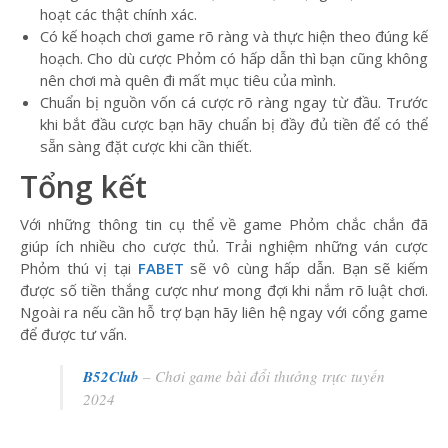
hoạt các thật chính xác.
Có kế hoạch chơi game rõ ràng và thực hiện theo đúng kế
hoạch. Cho dù cược Phỏm có hấp dẫn thì bạn cũng không
nên chơi mà quên đi mất mục tiêu của mình.
Chuẩn bị nguồn vốn cá cược rõ ràng ngay từ đầu. Trước
khi bắt đầu cược bạn hãy chuẩn bị đầy đủ tiền để có thể
sẵn sàng đặt cược khi cần thiết.
Tổng kết
Với những thông tin cụ thể về game Phỏm chắc chắn đã
giúp ích nhiều cho cược thủ. Trải nghiệm những ván cược
Phỏm thú vị tại
FABET
sẽ vô cùng hấp dẫn. Bạn sẽ kiếm
được số tiền thắng cược như mong đợi khi nắm rõ luật chơi.
Ngoài ra nếu cần hỗ trợ bạn hãy liên hệ ngay với cổng game
để được tư vấn.
B52Club
– Chơi game bài đổi thưởng trực tuyến
2024