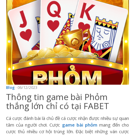
KÈO
NHÀ
CÁI
Blog
· 06/12/2023
Thông tin game bài Phỏm
thắng lớn chỉ có tại FABET
Cá cược đánh bài là chủ đề cá cược nhận được nhiều sự quan
tâm của người chơi. Cược
game bài phỏm
mang đến cho
cược thủ nhiều cơ hội trúng lớn. Đặc biệt những ván cược