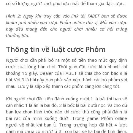
có số lượng người chơi phù hợp nhất để tham gia đặt cược.
Hình 2: Ngay khi truy cập vào link tải FABET bạn sẽ được
khám phá nhiều ván cược Phỏm online thú vị. Mỗi ván cược
này đều mang đến cho người chơi nhiều cơ hội trúng
thưởng lớn.
Thông tin về luật cược Phỏm
Người chơi cần phải bỏ ra một số tiền theo mức quy định
cược của từng bàn chơi. Thời gian đặt cược khá nhanh chỉ
khoảng 15 giây. Dealer của FABET sẽ chia cho con bạc 9 lá
bài. Với 9 lá bài này bạn phải sắp xếp thành các bộ phỏm với
nhau. Lưu ý là sắp xếp thành các phỏm càng lớn càng tốt.
Khi người chơi đầu tiên đánh xuống dưới 1 lá bài thì bạn sẽ
cân nhắc: 1 là ăn lá bài đó, 2 lá bốc lá bài dưới nọc. Và cho dù
bạn lựa chọn hình thức nào thì cược thủ cũng phải đánh lá
bài rác của mình xuống dưới. Trong game Phỏm online
người về nhất khi bạn Ù. Trong trường hợp đã hết 4 lượt
đánh mà chưa có người ù thì con bạc sẽ hạ bài để tính điểm.