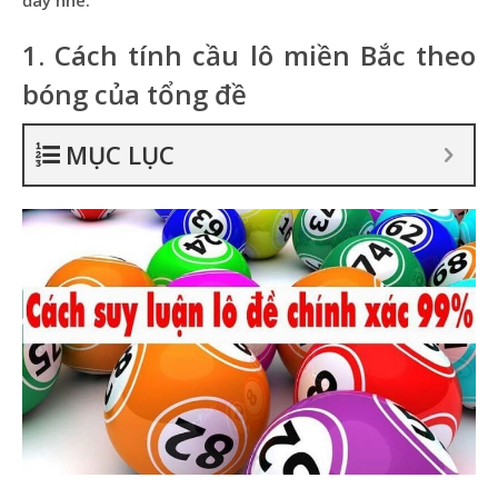
1. Cách tính cầu lô miền Bắc theo
bóng của tổng đề
MỤC LỤC