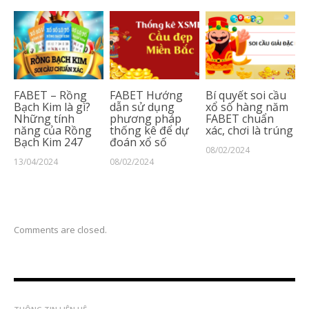
FABET – Rồng
FABET Hướng
Bí quyết soi cầu
Bạch Kim là gì?
dẫn sử dụng
xổ số hàng năm
Những tính
phương pháp
FABET chuẩn
năng của Rồng
thống kê để dự
xác, chơi là trúng
Bạch Kim 247
đoán xổ số
08/02/2024
13/04/2024
08/02/2024
Comments are closed.