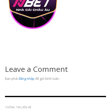
KÈO
NHÀ
CÁI
Leave a Comment
Bạn phải
đăng nhập
để gửi bình luận.
THÔNG TIN LIÊN HỆ